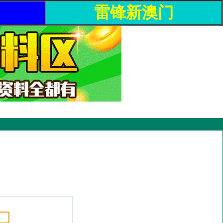
雷锋新澳门