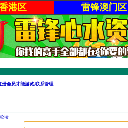
香港区
雷锋澳门区
注册会员才能游览,
联系管理
论坛