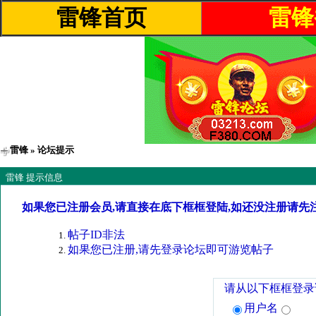
雷锋首页
雷锋
雷锋
» 论坛提示
雷锋 提示信息
如果您已注册会员,请直接在底下框框登陆,如还没注册请先
帖子ID非法
如果您已注册,请先登录论坛即可游览帖子
请从以下框框登录
用户名