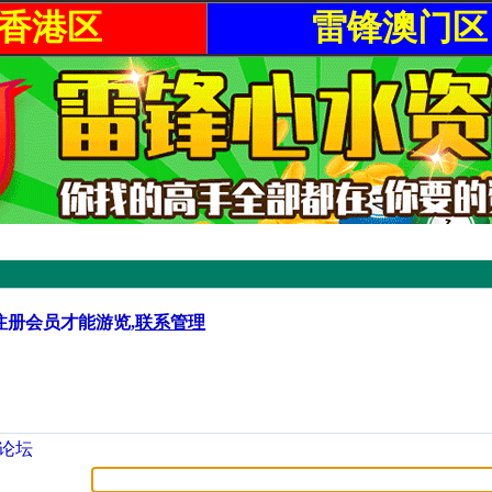
香港区
雷锋澳门区
注册会员才能游览,
联系管理
论坛