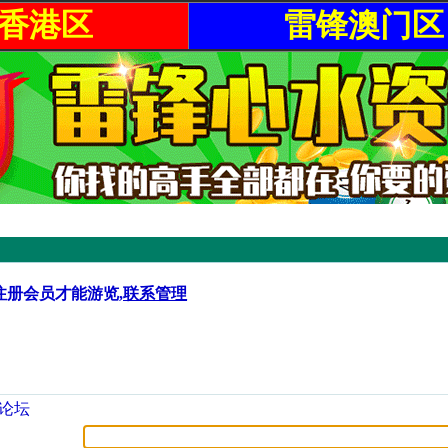
香港区
雷锋澳门区
注册会员才能游览,
联系管理
论坛