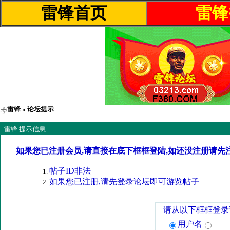
雷锋首页
雷锋
雷锋
» 论坛提示
雷锋 提示信息
如果您已注册会员,请直接在底下框框登陆,如还没注册请先
帖子ID非法
如果您已注册,请先登录论坛即可游览帖子
请从以下框框登录
用户名