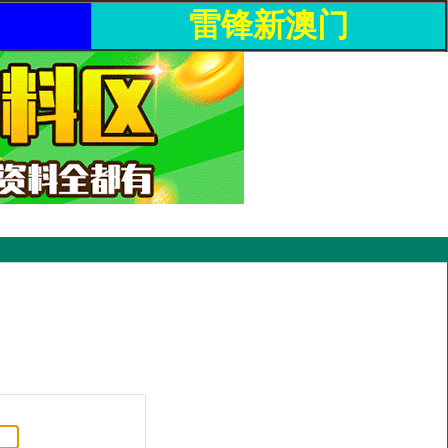
雷锋新澳门