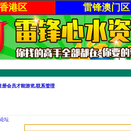
香港区
雷锋澳门区
注册会员才能游览,
联系管理
论坛