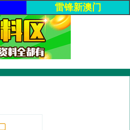
雷锋新澳门