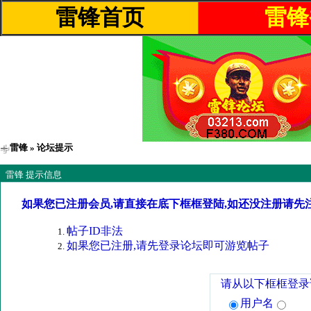
雷锋首页
雷锋
雷锋
» 论坛提示
雷锋 提示信息
如果您已注册会员,请直接在底下框框登陆,如还没注册请先
帖子ID非法
如果您已注册,请先登录论坛即可游览帖子
请从以下框框登录
用户名