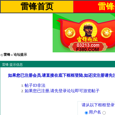
雷锋首页
雷锋
雷锋
» 论坛提示
雷锋 提示信息
如果您已注册会员,请直接在底下框框登陆,如还没注册请先
帖子ID非法
如果您已注册,请先登录论坛即可游览帖子
请从以下框框登录
用户名