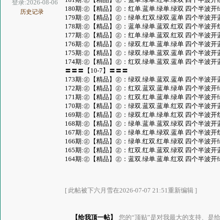
登录:2026-08-06
180期:㊣【精品】㊣：红单.蓝单.绿单.绿双 四个半波开绿
历史记录
179期:㊣【精品】㊣：绿单.红双.绿双.蓝单 四个半波开蓝
178期:㊣【精品】㊣：蓝单.绿单.蓝双.红双 四个半波开红
177期:㊣【精品】㊣：红单.绿单.蓝双.红双 四个半波开蓝
176期:㊣【精品】㊣：绿双.红单.蓝单.绿单 四个半波开蓝
175期:㊣【精品】㊣：绿双.绿单.蓝双.蓝单 四个半波开蓝
174期:㊣【精品】㊣：红双.绿单.蓝双.蓝单 四个半波开蓝
〓〓〓【10-7】〓〓〓
173期:㊣【精品】㊣：绿双.绿单.蓝双.蓝单 四个半波开蓝
172期:㊣【精品】㊣：红双.蓝双.蓝单.绿单 四个半波开绿
171期:㊣【精品】㊣：红双.红单.蓝单.绿单 四个半波开绿
170期:㊣【精品】㊣：绿双.蓝双.蓝单.红双 四个半波开蓝
169期:㊣【精品】㊣：绿双.红单.绿单.红双 四个半波开红
168期:㊣【精品】㊣：绿单.蓝单.蓝双.绿双 四个半波开蓝
167期:㊣【精品】㊣：绿单.红单.绿双.蓝单 四个半波开红
166期:㊣【精品】㊣：绿单.红双.红单.绿双 四个半波开绿
165期:㊣【精品】㊣：红双.红单.蓝双.绿双 四个半波开蓝
164期:㊣【精品】㊣：蓝双.绿单.蓝单.红双 四个半波开绿
[ 此帖被下六月雪在2026-07-07 21:51重新编辑 ]
【给我顶一帖】
您的“顶贴”是对我最大的支持、是给了我