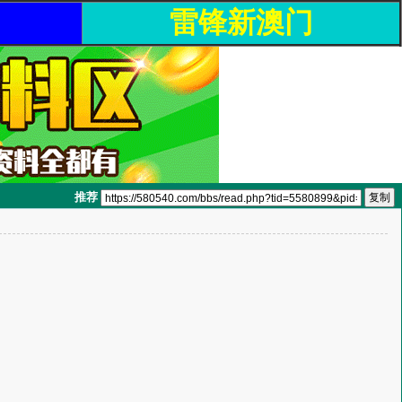
雷锋新澳门
推荐