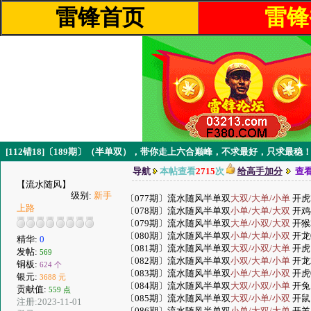
雷锋首页
雷锋
[112错18]〔189期〕（半单双），带你走上六合巅峰，不求最好，只求最稳
导航
本帖查看
2715
次
给高手加分
查
【流水随风】
级别:
新手
〔077期〕流水随风半单双
大双/大单/小单
开虎
上路
〔078期〕流水随风半单双
小单/大单/大双
开鸡
〔079期〕流水随风半单双
大单/小双/大双
开猴
〔080期〕流水随风半单双
小单/大单/小双
开龙
精华:
0
〔081期〕流水随风半单双
大双/小双/大单
开虎
发帖:
569
〔082期〕流水随风半单双
小双/大单/小单
开龙
铜板:
624 个
〔083期〕流水随风半单双
小单/大单/小双
开虎
银元:
3688 元
〔084期〕流水随风半单双
大双/小双/小单
开兔
贡献值:
559 点
〔085期〕流水随风半单双
大双/小单/小双
开鼠
注册:2023-11-01
〔086期〕流水随风半单双
小单/大双/大单
开羊