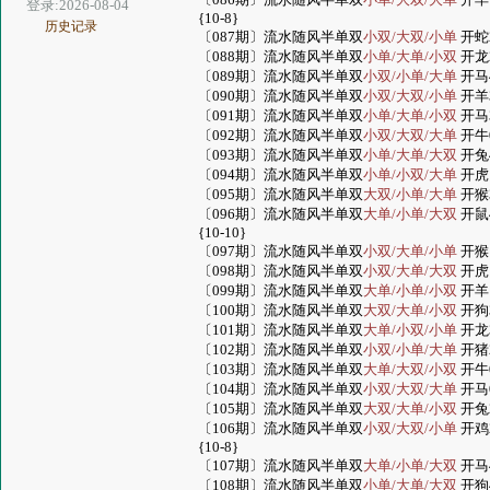
登录:2026-08-04
{10-8}
历史记录
〔087期〕流水随风半单双
小双/大双/小单
开蛇
〔088期〕流水随风半单双
小单/大单/小双
开龙
〔089期〕流水随风半单双
小双/小单/大单
开马
〔090期〕流水随风半单双
小双/大双/小单
开羊
〔091期〕流水随风半单双
小单/大单/小双
开马
〔092期〕流水随风半单双
小双/大双/大单
开牛
〔093期〕流水随风半单双
小单/大单/大双
开兔
〔094期〕流水随风半单双
小单/小双/大单
开虎
〔095期〕流水随风半单双
大双/小单/大单
开猴
〔096期〕流水随风半单双
大单/小单/大双
开鼠
{10-10}
〔097期〕流水随风半单双
小双/大单/小单
开猴
〔098期〕流水随风半单双
小双/大单/大双
开虎
〔099期〕流水随风半单双
大单/小单/小双
开羊
〔100期〕流水随风半单双
大双/大单/小双
开狗
〔101期〕流水随风半单双
大单/小双/小单
开龙
〔102期〕流水随风半单双
小双/小单/大单
开猪
〔103期〕流水随风半单双
大单/大双/小双
开牛
〔104期〕流水随风半单双
小双/大双/大单
开马
〔105期〕流水随风半单双
大双/大单/小双
开兔
〔106期〕流水随风半单双
小双/大双/小单
开鸡
{10-8}
〔107期〕流水随风半单双
大单/小单/大双
开马
〔108期〕流水随风半单双
小单/大单/大双
开狗