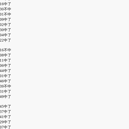
16中了
30不中
01不中
09中了
02中了
30中了
04中了
22中了
16不中
08中了
11中了
06中了
44中了
01中了
46中了
39不中
31中了
49中了
45中了
37中了
41中了
29中了
07中了