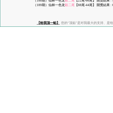
（188期）仙林一色龙
殺二尾
【22尾-66尾】 開獎結果 :
（189期）仙林一色龙
殺二尾
【88尾-44尾】 開獎結果 : 0
【给我顶一帖】
您的“顶贴”是对我最大的支持、是给了我