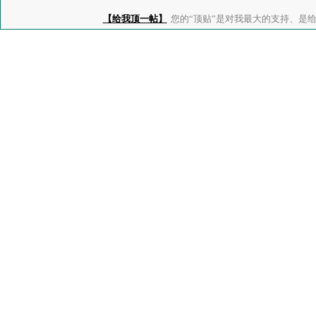
【给我顶一帖】
您的“顶贴”是对我最大的支持、是给了我