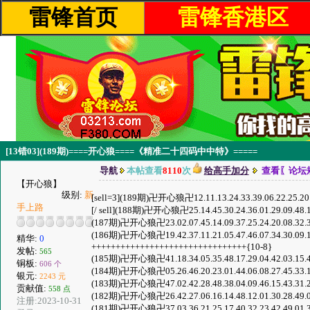
雷锋首页
雷锋香港区
[13错03](189期)====开心狼====《精准二十四码中中特》=====
导航
本帖查看
8110
次
给高手加分
查看〖论坛
【开心狼】
级别:
新
[sell=3](189期)卍开心狼卍12.11.13.24.33.39.06.22.25.20.08
手上路
[/ sell](188期)卍开心狼卍25.14.45.30.24.36.01.29.09.48.10.
(187期)卍开心狼卍23.02.07.45.14.09.37.25.24.20.08.32.31.
(186期)卍开心狼卍19.42.37.11.21.05.47.46.07.34.30.09.14.
精华:
0
++++++++++++++++++++++++++++++++{10-8}
发帖:
565
(185期)卍开心狼卍41.18.34.05.35.48.17.29.04.42.03.15.43.
铜板:
606 个
(184期)卍开心狼卍05.26.46.20.23.01.44.06.08.27.45.33.11.
银元:
2243 元
(183期)卍开心狼卍47.02.42.28.48.38.04.09.46.15.43.31.24.
贡献值:
558 点
(182期)卍开心狼卍26.42.27.06.16.14.48.12.01.30.28.49.08.
注册:2023-10-31
(181期)卍开心狼卍37.03.36.21.25.17.40.32.23.42.49.01.38.