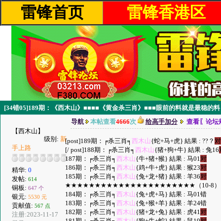
雷锋首页
雷锋香港区
[34错05]189期：《西木山》■■■■《黄金杀三肖》■■■眼前的料就是最稳的料
导航
本帖查看
4666
次
给高手加分
查看〖论坛
【西木山】
级别:
新
[post]189期：╒杀三肖╕
西木山
{蛇+马+虎} 結果 : ??？
手上路
[/ post]188期：╒杀三肖╕
西木山
{猪+狗+牛} 結果 : 兔16
187期：╒杀三肖╕
西木山
{牛+猪+猴} 結果 : 马01
对
186期：╒杀三肖╕
西木山
{鸡+牛+虎} 結果 : 猴23
对
精华:
0
185期：╒杀三肖╕
西木山
{兔+龙+猪} 結果 : 羊36
对
发帖:
614
★★★★★★★★★★★★★★★★★★★★★★（10-8）
铜板:
647 个
184期：╒杀三肖╕
西木山
{兔+虎+马} 結果 : 马01错
银元:
5530 元
183期：╒杀三肖╕
西木山
{兔+猴+羊} 結果 : 羊24错
贡献值:
567 点
182期：╒杀三肖╕
西木山
{猪+龙+兔} 結果 : 虎41
对
注册:2023-11-17
181期：╒杀三肖╕
西木山
{狗+牛+蛇} 結果 : 鼠19
对