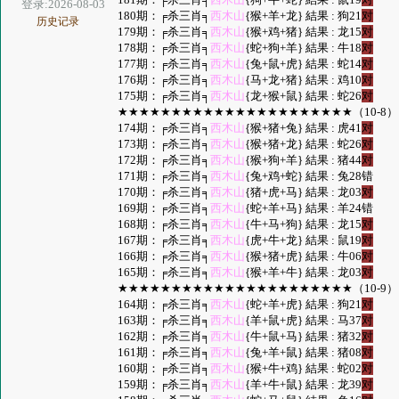
登录:2026-08-03
180期：╒杀三肖╕
西木山
{猴+羊+龙} 結果 : 狗21
对
历史记录
179期：╒杀三肖╕
西木山
{猴+鸡+猪} 結果 : 龙15
对
178期：╒杀三肖╕
西木山
{蛇+狗+羊} 結果 : 牛18
对
177期：╒杀三肖╕
西木山
{兔+鼠+虎} 結果 : 蛇14
对
176期：╒杀三肖╕
西木山
{马+龙+猪} 結果 : 鸡10
对
175期：╒杀三肖╕
西木山
{龙+猴+鼠} 結果 : 蛇26
对
★★★★★★★★★★★★★★★★★★★★★★（10-8）
174期：╒杀三肖╕
西木山
{猴+猪+兔} 結果 : 虎41
对
173期：╒杀三肖╕
西木山
{猴+猪+龙} 結果 : 蛇26
对
172期：╒杀三肖╕
西木山
{猴+狗+羊} 結果 : 猪44
对
171期：╒杀三肖╕
西木山
{兔+鸡+蛇} 結果 : 兔28错
170期：╒杀三肖╕
西木山
{猪+虎+马} 結果 : 龙03
对
169期：╒杀三肖╕
西木山
{蛇+羊+马} 結果 : 羊24错
168期：╒杀三肖╕
西木山
{牛+马+狗} 結果 : 龙15
对
167期：╒杀三肖╕
西木山
{虎+牛+龙} 結果 : 鼠19
对
166期：╒杀三肖╕
西木山
{猴+猪+虎} 結果 : 牛06
对
165期：╒杀三肖╕
西木山
{猴+羊+牛} 結果 : 龙03
对
★★★★★★★★★★★★★★★★★★★★★★（10-9）
164期：╒杀三肖╕
西木山
{蛇+羊+虎} 結果 : 狗21
对
163期：╒杀三肖╕
西木山
{羊+鼠+虎} 結果 : 马37
对
162期：╒杀三肖╕
西木山
{牛+鼠+马} 結果 : 猪32
对
161期：╒杀三肖╕
西木山
{兔+羊+鼠} 結果 : 猪08
对
160期：╒杀三肖╕
西木山
{猴+牛+鸡} 結果 : 蛇02
对
159期：╒杀三肖╕
西木山
{羊+牛+鼠} 結果 : 龙39
对