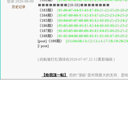
登录:2026-08-09
〓〓〓〓〓〓〓〓{10-10}〓〓〓〓〓〓〓〓
历史记录
《183期》
［01-06-07-14-15-16-17-19-21-22-25-26-28-2
《184期》
［03-07-08-09-11-12-13-17-20-22-23-24-25-2
《185期》
［03-04-05-07-08-09-10-12-16-19-21-23-24-2
《186期》
［03-05-08-09-10-11-12-14-16-18-19-21-23-2
《187期》
［01-03-05-06-08-09-10-12-14-15-16-20-21-2
《188期》
［01-02-04-06-08-09-10-11-15-16-17-18-20-2
[post]《189期》
［03-06-08-11-12-13-14-17-18-19-20-21
[/ post]
[ 此帖被灯红酒绿在2026-07-07 22:12重新编辑 ]
【给我顶一帖】
您的“顶贴”是对我最大的支持、是给了我