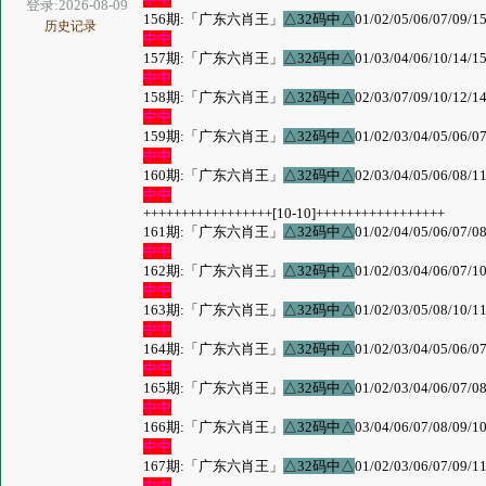
登录:2026-08-09
156期:「广东六肖王」
△32码中△
01/02/05/06/07/09/1
历史记录
中中
157期:「广东六肖王」
△32码中△
01/03/04/06/10/14/1
中中
158期:「广东六肖王」
△32码中△
02/03/07/09/10/12/1
中中
159期:「广东六肖王」
△32码中△
01/02/03/04/05/06/0
中中
160期:「广东六肖王」
△32码中△
02/03/04/05/06/08/1
中中
+++++++++++++++++[10-10]+++++++++++++++++
161期:「广东六肖王」
△32码中△
01/02/04/05/06/07/0
中中
162期:「广东六肖王」
△32码中△
01/02/03/04/06/07/1
中中
163期:「广东六肖王」
△32码中△
01/02/03/05/08/10/1
中中
164期:「广东六肖王」
△32码中△
01/02/03/04/05/06/0
中中
165期:「广东六肖王」
△32码中△
01/02/03/04/06/07/0
中中
166期:「广东六肖王」
△32码中△
03/04/06/07/08/09/1
中中
167期:「广东六肖王」
△32码中△
01/02/03/06/07/09/1
中中