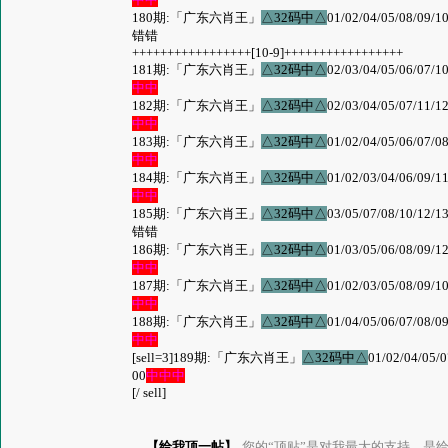
180期:「广东六肖王」
△32码中△
01/02/04/05/08/09/1
错错
+++++++++++++++++[10-9]+++++++++++++++++
181期:「广东六肖王」
△32码中△
02/03/04/05/06/07/1
中中
182期:「广东六肖王」
△32码中△
02/03/04/05/07/11/1
中中
183期:「广东六肖王」
△32码中△
01/02/04/05/06/07/0
中中
184期:「广东六肖王」
△32码中△
01/02/03/04/06/09/1
中中
185期:「广东六肖王」
△32码中△
03/05/07/08/10/12/1
错错
186期:「广东六肖王」
△32码中△
01/03/05/06/08/09/1
中中
187期:「广东六肖王」
△32码中△
01/02/03/05/08/09/1
中中
188期:「广东六肖王」
△32码中△
01/04/05/06/07/08/0
中中
[sell=3]189期:「广东六肖王」
△32码中△
01/02/04/05/0
00
中中中
[/ sell]
【给我顶一帖】
您的“顶贴”是对我最大的支持、是给了我