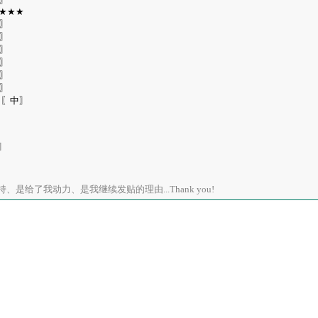
★★★★
错〗
中〗
中〗
中〗
错〗
中〗
0？〖中〗
]
是给了我动力、是我继续发贴的理由...Thank you!