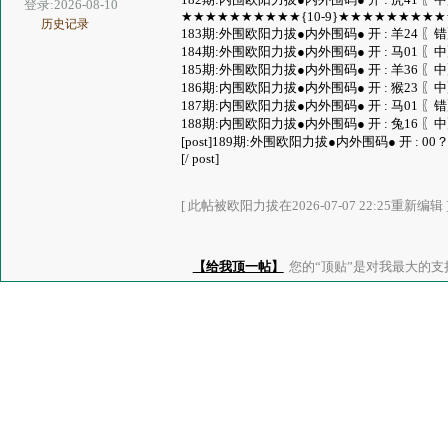
登录:2026-08-10
★★★★★★★★★★{10-9}★★★★★★★★
历史记录
183期:外围欧阳力拔●内外围码● 开 : 羊24 〖
184期:外围欧阳力拔●内外围码● 开 : 马01 〖
185期:外围欧阳力拔●内外围码● 开 : 羊36 〖
186期:内围欧阳力拔●内外围码● 开 : 猴23 〖
187期:内围欧阳力拔●内外围码● 开 : 马01 〖
188期:内围欧阳力拔●内外围码● 开 : 兔16 〖
[post]189期:外围欧阳力拔●内外围码● 开 : 0
[/ post]
[ 此帖被欧阳力拔在2026-07-07 22:25重新编辑 
【给我顶一帖】
您的“顶贴”是对我最大的支持、