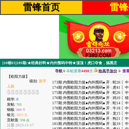
雷锋首页
雷锋
[16错03]189期:★经典好料★内外围码中特★顶顶！虎口夺食，搞黑庄
导航
本帖查看
4498
次
给高手加分
查
【欧阳力拔】
级别:
新手
173期:内围欧阳力拔●内外围码● 开 : 蛇26 〖
上路
174期:内围欧阳力拔●内外围码● 开 : 虎41 〖
175期:内围欧阳力拔●内外围码● 开 : 蛇26 〖
176期:外围欧阳力拔●内外围码● 开 : 鸡10 〖
精华:
0
177期:外围欧阳力拔●内外围码● 开 : 蛇14 〖
发帖:
703
178期:内围欧阳力拔●内外围码● 开 : 牛18 〖
铜板:
684 个
179期:外围欧阳力拔●内外围码● 开 : 龙15 〖
银元:
2853 元
180期:外围欧阳力拔●内外围码● 开 : 狗21 〖
贡献值:
556 点
181期:内围欧阳力拔●内外围码● 开 : 鼠19 〖
注册:2023-11-17
182期:内围欧阳力拔●内外围码● 开 : 虎41 〖