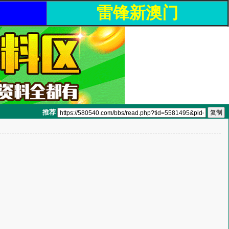
雷锋新澳门
推荐