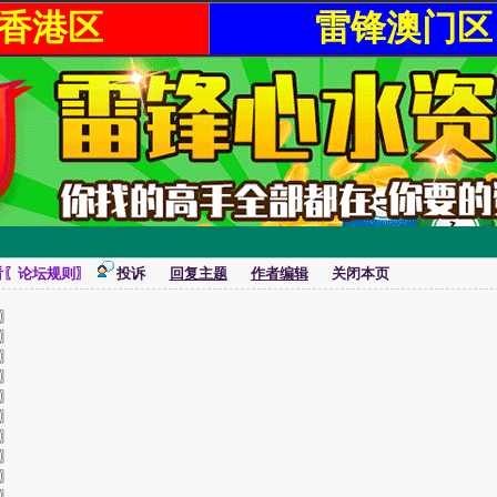
香港区
雷锋澳门区
看〖论坛规则〗
投诉
回复主题
作者编辑
关闭本页
中〗
中〗
中〗
错〗
中〗
中〗
中〗
中〗
中〗
中〗