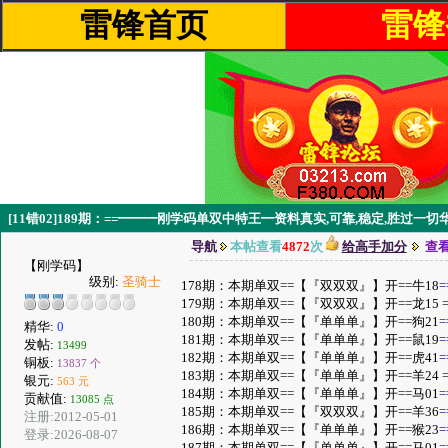
雷锋首页
雷锋
[11错02]189期：==━━━刚学码单双中特王━资料真实,可靠,稳定,胜过一切
导航
本帖查看
4872
次
给高手加分
查
【刚学码】
级别:
圣骑士
178期：本期单双==【『双双双』】开==牛18
=
179期：本期单双==【『双双双』】开==龙15 
180期：本期单双==【『单单单』】开==狗21
=
精华:
0
181期：本期单双==【『单单单』】开==鼠19
=
发帖:
13499
182期：本期单双==【『单单单』】开==虎41
=
铜板:
13837 个
183期：本期单双==【『单单单』】开==羊24 
银元:
563 元
184期：本期单双==【『单单单』】开==马01
=
贡献值:
13085 点
185期：本期单双==【『双双双』】开==羊36
=
注册:2012-05-01
186期：本期单双==【『单单单』】开==猴23
=
登录:2026-08-07
187期：本期单双==【『单单单』】开==马01
=