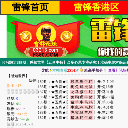
雷锋首页
雷锋香港区
[07错01]189期：感知世界【五肖中特】众多心思专注研究！准确率绝对保证
导航
本帖查看
2514
次
给高手加分
查看〖论坛
【感知世界】
级别:
189期：★五肖★〖
猴.羊.狗.牛.蛇
〗开:？？ 准
新手上路
188期：★五肖★〖
狗.兔.鸡.虎.鼠
〗开:兔16准
187期：★五肖★〖
龙.马.猴.牛.蛇
〗开:马01准
186期：★五肖★〖
兔.狗.虎.牛.猪
〗开:猴23 错
精华:
0
185期：★五肖★〖
猪.羊.牛.马.鸡
〗开:羊36准
发帖:
639
184期：★五肖★〖
牛.鼠.鸡.马.蛇
〗开:马01准
铜板:
656 个
183期：★五肖★〖
虎.猴.鼠.羊.狗
〗开:羊24准
银元:
1842 元
182期：★五肖★〖
猪.马.蛇.牛.虎
〗开:虎41准
贡献值:
576 点
注册:2023-10-31