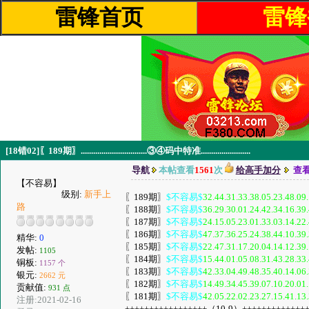
雷锋首页
雷锋
[18错02]〖189期〗................................③④码中特准........................
导航
本帖查看
1561
次
给高手加分
查
【不容易】
级别:
新手上
〖189期〗
$不容易$
32.44.31.33.38.05.23.48.09.
路
〖188期〗
$不容易$
36.29.30.01.24.42.34.16.39.
〖187期〗
$不容易$
24.15.05.23.01.33.03.14.22.
〖186期〗
$不容易$
47.37.36.25.24.38.44.10.39.
精华:
0
〖185期〗
$不容易$
22.47.31.17.20.04.14.12.39.
发帖:
1105
〖184期〗
$不容易$
15.44.01.05.08.31.43.28.33.
铜板:
1157 个
〖183期〗
$不容易$
42.33.04.49.48.35.40.14.06.
银元:
2662 元
〖182期〗
$不容易$
14.49.34.45.39.07.10.20.01.
贡献值:
931 点
〖181期〗
$不容易$
42.05.22.02.23.27.15.41.13.
注册:2021-02-16
+++++++++++++++++（10-9）+++++++++++++