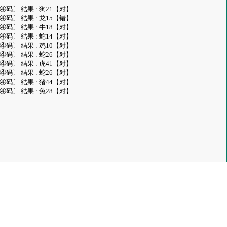
④码〕 結果 : 狗21【对】
④码〕 結果 : 龙15【错】
④码〕 結果 : 牛18【对】
④码〕 結果 : 蛇14【对】
④码〕 結果 : 鸡10【对】
④码〕 結果 : 蛇26【对】
④码〕 結果 : 虎41【对】
④码〕 結果 : 蛇26【对】
④码〕 結果 : 猪44【对】
④码〕 結果 : 兔28【对】