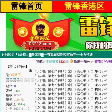
雷锋首页
雷锋香港区
[43错00]『189期』█殺①肖█~~有我在就别轻言放弃~~全力打造
导航
本帖查看
8523
次
给高手加分
查看〖论坛
【第七个特码】
级
『146期』第七个特码〖虎〗﹙殺①肖﹚ T :牛42√√√
别:
精灵王
『147期』第七个特码〖狗〗﹙殺①肖﹚ T :马13√√√
『148期』第七个特码〖虎〗﹙殺①肖﹚ T :羊48√√√
『149期』第七个特码〖蛇〗﹙殺①肖﹚ T :龙27√√√
精华:
0
『150期』第七个特码〖鸡〗﹙殺①肖﹚ T :狗09√√√
发帖:
1157
『151期』第七个特码〖兔〗﹙殺①肖﹚ T :鼠31√√√
铜板:
865 个
『152期』第七个特码〖虎〗﹙殺①肖﹚ T :狗45√√√
银元:
3997 元
『153期』第七个特码〖龙〗﹙殺①肖﹚ T :虎41√√√
贡献值:
564 点
『154期』第七个特码〖鼠〗﹙殺①肖﹚ T :虎41√√√
注册:2023-11-17
『155期』第七个特码〖虎〗﹙殺①肖﹚ T :鼠07√√√