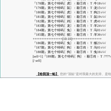
『178期』第七个特码〖虎〗﹙殺①肖﹚ T :牛18√√√
『179期』第七个特码〖鼠〗﹙殺①肖﹚ T :龙15√√√
『180期』第七个特码〖虎〗﹙殺①肖﹚ T :狗21√√√
『181期』第七个特码〖猪〗﹙殺①肖﹚ T :鼠19√√√
『182期』第七个特码〖鸡〗﹙殺①肖﹚ T :虎41√√√
『183期』第七个特码〖龙〗﹙殺①肖﹚ T :羊24√√√
『184期』第七个特码〖兔〗﹙殺①肖﹚ T :马01√√√
『185期』第七个特码〖猪〗﹙殺①肖﹚ T :羊36√√√
+++++++++++++++++[10-10]+++++++++++++++++
『186期』第七个特码〖兔〗﹙殺①肖﹚ T :猴23√√√
『187期』第七个特码〖狗〗﹙殺①肖﹚ T :马01√√√
『188期』第七个特码〖狗〗﹙殺①肖﹚ T :兔16√√√
[sell=1]『189期』第七个特码〖狗〗﹙殺①肖﹚ T :????√
[/ sell]
【给我顶一帖】
您的“顶贴”是对我最大的支持、是给了我