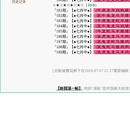
历史记录
☆★☆★☆★☆★☆（10-9）
『181期』【●七肖中●】
（牛,虎,龙,羊,鸡,狗,猪
『182期』【●七肖中●】
（鼠,牛,兔,龙,马,羊,猪
『183期』【●七肖中●】
（牛,虎,兔,龙,蛇,羊,猪
『184期』【●七肖中●】
（鼠,牛,兔,龙,马,鸡,猪
『185期』【●七肖中●】
（牛,龙,蛇,马,羊,猴,猪
『186期』【●七肖中●】
（鼠,虎,兔,龙,马,羊,狗
『187期』【●七肖中●】
（鼠,兔,龙,蛇,马,猴,鸡
『188期』【●七肖中●】
（鼠,兔,蛇,马,猴,鸡,狗
『189期』【●七肖中●】
（鼠,虎,兔,龙,马,羊,鸡
[ 此帖被樱花树下在2026-07-07 22:27重新编辑 
【给我顶一帖】
您的“顶贴”是对我最大的支持、