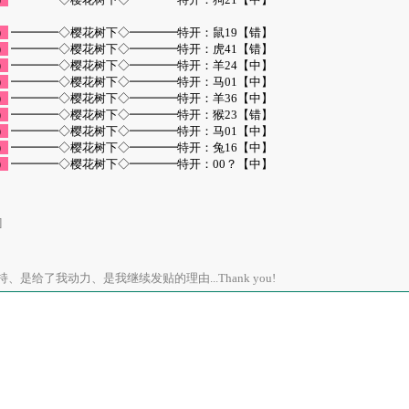
）
━━━━◇樱花树下◇━━━━特开：鼠19【错】
）
━━━━◇樱花树下◇━━━━特开：虎41【错】
）
━━━━◇樱花树下◇━━━━特开：羊24【中】
）
━━━━◇樱花树下◇━━━━特开：马01【中】
）
━━━━◇樱花树下◇━━━━特开：羊36【中】
）
━━━━◇樱花树下◇━━━━特开：猴23【错】
）
━━━━◇樱花树下◇━━━━特开：马01【中】
）
━━━━◇樱花树下◇━━━━特开：兔16【中】
）
━━━━◇樱花树下◇━━━━特开：00？【中】
]
是给了我动力、是我继续发贴的理由...Thank you!