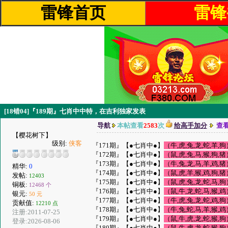
雷锋首页
雷锋
[18错04]『189期』七肖中中特，在吉利独家发表
导航
本帖查看
2583
次
给高手加分
查
【樱花树下】
级别:
侠客
『171期』【●七肖中●】
（牛,虎,兔,龙,蛇,羊,狗
『172期』【●七肖中●】
（鼠,虎,兔,马,猴,狗,猪
『173期』【●七肖中●】
（牛,兔,龙,马,羊,鸡,猪
精华:
0
『174期』【●七肖中●】
（鼠,虎,羊,猴,鸡,狗,猪
发帖:
12403
『175期』【●七肖中●】
（鼠,虎,兔,龙,蛇,马,狗
铜板:
12468 个
『176期』【●七肖中●】
（鼠,牛,龙,蛇,马,猴,鸡
银元:
50 元
『177期』【●七肖中●】
（牛,虎,兔,龙,蛇,鸡,狗
贡献值:
12210 点
『178期』【●七肖中●】
（牛,兔,蛇,马,羊,猴,鸡
注册:2011-07-25
『179期』【●七肖中●】
（鼠,牛,虎,龙,蛇,猴,狗
登录:2026-08-06
『180期』【●七肖中●】
（鼠,牛,虎,龙,蛇,猴,狗