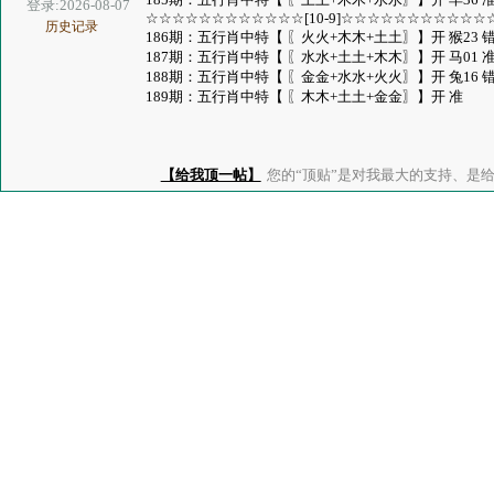
登录:2026-08-07
☆☆☆☆☆☆☆☆☆☆☆☆[10-9]☆☆☆☆☆☆☆☆☆☆☆
历史记录
186期：五行肖中特【 〖火火+木木+土土〗】开 猴23 
187期：五行肖中特【 〖水水+土土+木木〗】开 马01 
188期：五行肖中特【 〖金金+水水+火火〗】开 兔16 
189期：五行肖中特【 〖木木+土土+金金〗】开 准
【给我顶一帖】
您的“顶贴”是对我最大的支持、是给了我