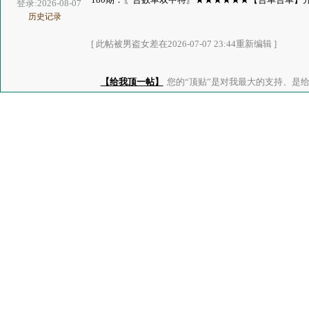
登录:2026-08-07
历史记录
[ 此帖被男盗女差在2026-07-07 23:44重新编辑 ]
【给我顶一帖】
您的“顶贴”是对我最大的支持、是给了我