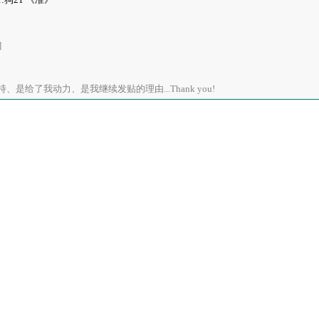
]
是给了我动力、是我继续发贴的理由...Thank you!