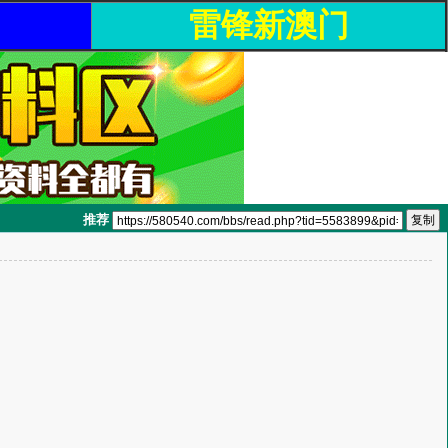
雷锋新澳门
推荐