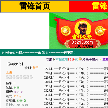
雷锋首页
雷锋
[47错00]074期.=========杀 ① 肖=========已更新！
导航
本帖查看
8910
次
给高手加分
查
【神雕大鸟】
级别:
新手
027期./===杀 ① 肖===《『兔』》========
上路
028期./===杀 ① 肖===《『牛』》========
029期./===杀 ① 肖===《『虎』》========
030期./===杀 ① 肖===《『蛇』》========
精华:
0
031期./===杀 ① 肖===《『鸡』》========
发帖:
1469
032期./===杀 ① 肖===《『牛』》========
铜板:
2004 个
033期./===杀 ① 肖===《『鼠』》========
银元:
179 元
034期./===杀 ① 肖===《『马』》========
贡献值:
1389 点
035期./===杀 ① 肖===《『龙』》========
注册:2020-09-01
036期./===杀 ① 肖===《『猪』》========