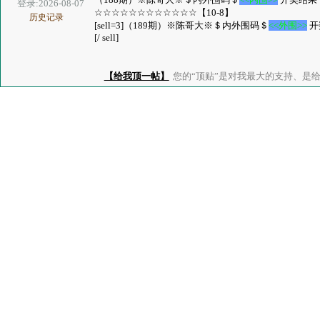
登录:2026-08-07
☆☆☆☆☆☆☆☆☆☆☆☆【10-8】
历史记录
[sell=3]（189期）※陈哥大※＄内外围码＄
<<外围>>
开
[/ sell]
【给我顶一帖】
您的“顶贴”是对我最大的支持、是给了我