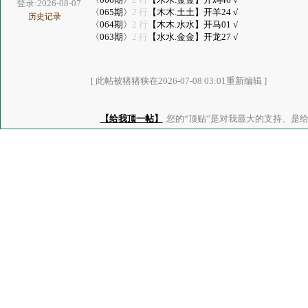
登录:2026-08-07
〈065期〉
2 行
【木木.土土】开羊24 √
历史记录
〈064期〉
2 行
【木木.水水】开马01 √
〈063期〉
2 行
【水水.金金】开龙27 √
[ 此帖被猪猪狭在2026-07-08 03:01重新编辑 ]
【给我顶一帖】
您的“顶贴”是对我最大的支持、是给了我