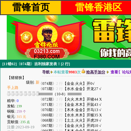
雷锋首页
雷锋香港区
[11错02]〈074期〉吉利独家发表！[2 行]
导航
本帖查看
9983
次
给高手加分
查看〖论坛
【猪猪狭】
级别:
新
〈074期〉
2 行
【金金.火火】开0√
手上路
〈073期〉
2 行
【水水.金金】开龙27 √
ⅠⅠⅠⅠⅠⅠⅠⅠⅠⅠⅠⅠ（10-8）ⅠⅠⅠⅠⅠⅠⅠⅠⅠⅠⅠⅠ
〈072期〉
2 行
【火火.木木】开猪44 X
精华:
0
〈071期〉
2 行
【金金.木木】开鼠43 √
发帖:
239
〈070期〉
2 行
【木木.金金】开马13 √
铜板:
259 个
〈069期〉
2 行
【水水.木木】开猴35 X
银元:
315 元
〈068期〉
2 行
【土土.火火】开虎29 √
贡献值:
235 点
〈067期〉
2 行
【金金.火火】开鸡10 √
注册:2023-09-19
〈066期〉
2 行
【木木.金金】开鸡46 √