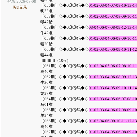
登录:2026-08-08
〔056期〕◇◆0③⑥码◆◇
01-02-03-04-07-08-10-13-14
历史记录
狗33准
〔057期〕◇◆0③⑥码◆◇
01-02-03-05-07-08-09-10-11
猴47错
〔058期〕◇◆0③⑥码◆◇
03-04-06-07-08-09-12-13-14
牛42准
〔059期〕◇◆0③⑥码◆◇
01-02-03-04-06-08-09-10-11
猪20错
〔060期〕◇◆0③⑥码◆◇
01-02-03-05-06-09-10-11-12
猪44准
ⅠⅠⅠⅠⅠⅠⅠⅠⅠⅠⅠⅠ（10-8）
〔061期〕◇◆0③⑥码◆◇
01-02-04-05-06-07-08-10-11
鸡46准
〔062期〕◇◆0③⑥码◆◇
01-02-03-04-06-08-09-12-13
牛30准
〔063期〕◇◆0③⑥码◆◇
01-02-03-04-05-09-10-11-14
龙27准
〔064期〕◇◆0③⑥码◆◇
01-02-03-04-05-06-07-08-10
马01准
〔065期〕◇◆0③⑥码◆◇
01-02-03-04-06-07-08-09-10
羊24准
〔066期〕◇◆0③⑥码◆◇
01-03-04-06-09-10-11-12-13
鸡46准
〔067期〕◇◆0③⑥码◆◇
01-02-03-04-05-06-08-09-10