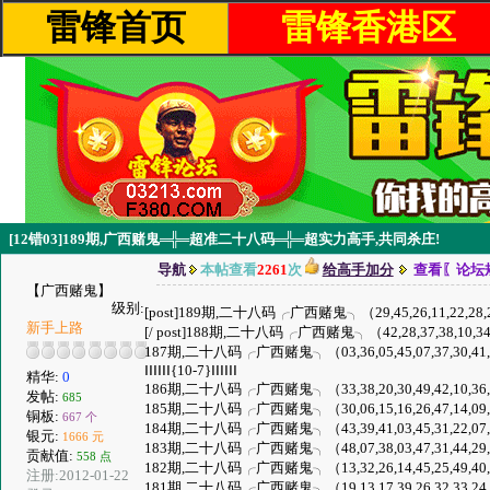
雷锋首页
雷锋香港区
[12错03]189期,广西赌鬼═╬═超准二十八码═╬═超实力高手,共同杀庄!
导航
本帖查看
2261
次
给高手加分
查看〖论坛
【广西赌鬼】
级别:
[post]189期,二十八码╭广西赌鬼╮（29,45,26,11,22,28,27,18,
新手上路
[/ post]188期,二十八码╭广西赌鬼╮（42,28,37,38,10,34,40,4
187期,二十八码╭广西赌鬼╮（03,36,05,45,07,37,30,41,49,13
ⅠⅠⅠⅠⅠⅠ{10-7}ⅠⅠⅠⅠⅠⅠ
精华:
0
186期,二十八码╭广西赌鬼╮（33,38,20,30,49,42,10,36,25,14,
发帖:
685
185期,二十八码╭广西赌鬼╮（30,06,15,16,26,47,14,09,03,44,
铜板:
667 个
184期,二十八码╭广西赌鬼╮（43,39,41,03,45,31,22,07,42,13
银元:
1666 元
183期,二十八码╭广西赌鬼╮（48,07,38,03,47,31,44,29,43,35
贡献值:
558 点
182期,二十八码╭广西赌鬼╮（13,32,26,14,45,25,49,40,28,47,
注册:2012-01-22
181期,二十八码╭广西赌鬼╮（19,13,17,39,26,32,33,24,22,04