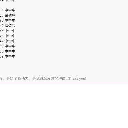
1 中中中
7 错错错
0 中中中
6 错错错
4 中中中
0 中中中
2 中中中
7 中中中
3 中中中
8 中中中
是给了我动力、是我继续发贴的理由...Thank you!