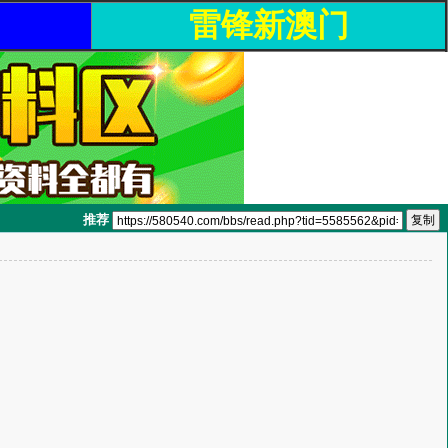
雷锋新澳门
推荐