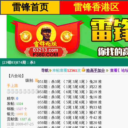
雷锋首页
雷锋香港区
[23错03]074期：杀3
导航
本帖查看
12561
次
给高手加分
查看〖论
【六合论】
级别:
新
051期：杀3尾 《 7尾 3尾 1尾 》兔28 准
手上路
052期：杀3尾 《 1尾 5尾 6尾 》鸡22 准
053期：杀3尾 《 6尾 7尾 3尾 》鼠19 准
054期：杀3尾 《 7尾 3尾 5尾 》兔16 准
精华:
0
055期：杀3尾 《 5尾 2尾 6尾 》猪08 准
发帖:
1324
056期：杀3尾 《 2尾 1尾 3尾 》狗33 错
铜板:
1527 个
057期：杀3尾 《 1尾 0尾 5尾 》猴47 准
银元:
1089 元
058期：杀3尾 《 0尾 1尾 9尾 》牛42 准
贡献值:
1327 点
059期：杀3尾 《 5尾 8尾 0尾 》猪20 错
注册:2009-07-25
060期：杀3尾 《 5尾 9尾 7尾 》猪44 准