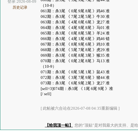
登录:2026-08-09
（10-8）
历史记录
061期：杀3尾 《 0尾 9尾 8尾 》鸡46 准
062期：杀3尾 《 7尾 2尾 5尾 》牛30 准
063期：杀3尾 《 4尾 0尾 6尾 》龙27 准
064期：杀3尾 《 4尾 9尾 8尾 》马01 准
065期：杀3尾 《 0尾 8尾 5尾 》羊24 准
066期：杀3尾 《 4尾 1尾 6尾 》鸡46 错
067期：杀3尾 《 8尾 9尾 6尾 》鸡10 准
068期：杀3尾 《 5尾 7尾 8尾 》虎29 准
069期：杀3尾 《 0尾 8尾 3尾 》猴35 准
070期：杀3尾 《 0尾 2尾 8尾 》马13 准
（10-9）
071期：杀3尾 《 0尾 5尾 1尾 》鼠43 准
072期：杀3尾 《 3尾 7尾 9尾 》猪44 准
073期：杀3尾 《 6尾 9尾 2尾 》龙27 准
[sell=3]074期：杀3尾 《 1尾 6尾 9尾 》准
[/ sell]
[ 此帖被六合论在2026-07-08 04:35重新编辑 ]
【给我顶一帖】
您的“顶贴”是对我最大的支持、是给了我