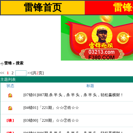
雷锋首页
雷锋
雷锋
» 搜索
<<
1
2
>>
[共
2
页]
主题列表
状态
标题
[07错01]087期.杀 半 头，杀 半 头，杀 半 头，轻松赢横财！
[04错01]「221期」☆☆⑦肖☆☆
[03错00]「220期」☆☆⑦肖☆☆