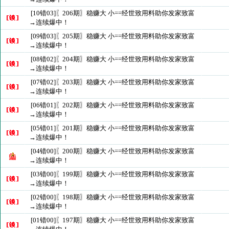
[10错03]〖206期〗稳赚大 小==经世致用料助你发家致富
→连续爆中！
[09错03]〖205期〗稳赚大 小==经世致用料助你发家致富
→连续爆中！
[08错02]〖204期〗稳赚大 小==经世致用料助你发家致富
→连续爆中！
[07错02]〖203期〗稳赚大 小==经世致用料助你发家致富
→连续爆中！
[06错01]〖202期〗稳赚大 小==经世致用料助你发家致富
→连续爆中！
[05错01]〖201期〗稳赚大 小==经世致用料助你发家致富
→连续爆中！
[04错00]〖200期〗稳赚大 小==经世致用料助你发家致富
→连续爆中！
[03错00]〖199期〗稳赚大 小==经世致用料助你发家致富
→连续爆中！
[02错00]〖198期〗稳赚大 小==经世致用料助你发家致富
→连续爆中！
[01错00]〖197期〗稳赚大 小==经世致用料助你发家致富