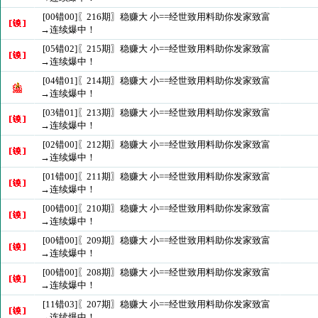
[00错00]〖216期〗稳赚大 小==经世致用料助你发家致富
→连续爆中！
[05错02]〖215期〗稳赚大 小==经世致用料助你发家致富
→连续爆中！
[04错01]〖214期〗稳赚大 小==经世致用料助你发家致富
→连续爆中！
[03错01]〖213期〗稳赚大 小==经世致用料助你发家致富
→连续爆中！
[02错00]〖212期〗稳赚大 小==经世致用料助你发家致富
→连续爆中！
[01错00]〖211期〗稳赚大 小==经世致用料助你发家致富
→连续爆中！
[00错00]〖210期〗稳赚大 小==经世致用料助你发家致富
→连续爆中！
[00错00]〖209期〗稳赚大 小==经世致用料助你发家致富
→连续爆中！
[00错00]〖208期〗稳赚大 小==经世致用料助你发家致富
→连续爆中！
[11错03]〖207期〗稳赚大 小==经世致用料助你发家致富
→连续爆中！