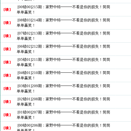
[00错00]215期：家野中特━━━不看是你的损失！简简
单单赢奖！
[08错03]214期：家野中特━━━不看是你的损失！简简
单单赢奖！
[07错02]213期：家野中特━━━不看是你的损失！简简
单单赢奖！
[06错02]212期：家野中特━━━不看是你的损失！简简
单单赢奖！
[05错01]211期：家野中特━━━不看是你的损失！简简
单单赢奖！
[04错01]210期：家野中特━━━不看是你的损失！简简
单单赢奖！
[03错01]209期：家野中特━━━不看是你的损失！简简
单单赢奖！
[02错01]208期：家野中特━━━不看是你的损失！简简
单单赢奖！
[01错00]207期：家野中特━━━不看是你的损失！简简
单单赢奖！
[00错00]206期：家野中特━━━不看是你的损失！简简
单单赢奖！