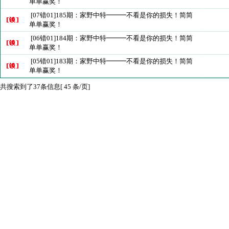
单单赢奖！
[07错01]185期：家野中特━━━不看是你的损失！简简
单单赢奖！
[06错01]184期：家野中特━━━不看是你的损失！简简
单单赢奖！
[05错01]183期：家野中特━━━不看是你的损失！简简
单单赢奖！
共搜索到了37条信息[ 45 条/页]