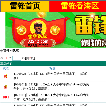
雷锋首页
雷锋香港区
雷锋
» 搜索
<<
1
2
>>
[共
2
页]
主题列表
状态
标题
[12错02]〈221期〉DD（悲伤留给自己回来了）（③⑥
赛）
[03错01]〖221期〗：□■△▲大小中特§№☆★○●◎为民
争财，走向发财，赢赢赢！
[02错01]〖220期〗：□■△▲大小中特§№☆★○●◎为民
争财，走向发财，赢赢赢！
[11错02]〈220期〉DD（悲伤留给自己回来了）（③⑥