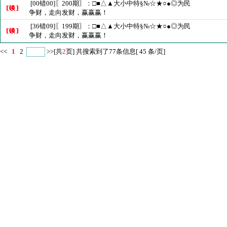
[00错00]〖200期〗：□■△▲大小中特§№☆★○●◎为民
争财，走向发财，赢赢赢！
[36错09]〖199期〗：□■△▲大小中特§№☆★○●◎为民
争财，走向发财，赢赢赢！
<<
1
2
>>
[共
2
页] 共搜索到了77条信息[ 45 条/页]