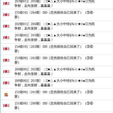
[03错01]〖205期〗：□■△▲大小中特§№☆★○●◎为民
争财，走向发财，赢赢赢！
[55错10]〈204期〉DD（悲伤留给自己回来了）（③⑥
赛）
[02错01]〖204期〗：□■△▲大小中特§№☆★○●◎为民
争财，走向发财，赢赢赢！
[01错00]〖203期〗：□■△▲大小中特§№☆★○●◎为民
争财，走向发财，赢赢赢！
[54错10]〈203期〉DD（悲伤留给自己回来了）（③⑥
赛）
[53错09]〈202期〉DD（悲伤留给自己回来了）（③⑥
赛）
[00错00]〖202期〗：□■△▲大小中特§№☆★○●◎为民
争财，走向发财，赢赢赢！
[00错00]〖201期〗：□■△▲大小中特§№☆★○●◎为民
争财，走向发财，赢赢赢！
[52错09]〈201期〉DD（悲伤留给自己回来了）（③⑥
赛）
[51错09]〈200期〉DD（悲伤留给自己回来了）（③⑥
赛）