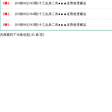
[03错00]{185期}十三幺杀二肖●▲▲走势改变赌运
[02错00]{184期}十三幺杀二肖●▲▲走势改变赌运
[01错00]{183期}十三幺杀二肖●▲▲走势改变赌运
共搜索到了38条信息[ 45 条/页]