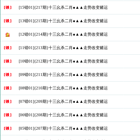
[15错01]{217期}十三幺杀二肖●▲▲走势改变赌运
[13错01]{215期}十三幺杀二肖●▲▲走势改变赌运
[12错01]{214期}十三幺杀二肖●▲▲走势改变赌运
[11错01]{213期}十三幺杀二肖●▲▲走势改变赌运
[10错01]{212期}十三幺杀二肖●▲▲走势改变赌运
[09错01]{211期}十三幺杀二肖●▲▲走势改变赌运
[08错01]{210期}十三幺杀二肖●▲▲走势改变赌运
[07错01]{209期}十三幺杀二肖●▲▲走势改变赌运
[06错01]{208期}十三幺杀二肖●▲▲走势改变赌运
[05错01]{207期}十三幺杀二肖●▲▲走势改变赌运