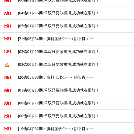
[06错01]218期:单双只要敢拼搏,成功就在眼前！
[04错01]216期:单双只要敢拼搏,成功就在眼前！
[05错01]217期:单双只要敢拼搏,成功就在眼前！
[21错06]084期：资料蓝玫◇┅＜阴阳肖＞┅
[03错01]215期:单双只要敢拼搏,成功就在眼前！
[02错00]214期:单双只要敢拼搏,成功就在眼前！
[20错05]083期：资料蓝玫◇┅＜阴阳肖＞┅
[01错00]213期:单双只要敢拼搏,成功就在眼前！
[00错00]212期:单双只要敢拼搏,成功就在眼前！
[00错00]211期:单双只要敢拼搏,成功就在眼前！
[19错04]082期：资料蓝玫◇┅＜阴阳肖＞┅