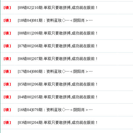
[09错02]210期:单双只要敢拼搏,成功就在眼前！
[18错04]081期：资料蓝玫◇┅＜阴阳肖＞┅
[08错01]209期:单双只要敢拼搏,成功就在眼前！
[07错00]208期:单双只要敢拼搏,成功就在眼前！
[06错00]207期:单双只要敢拼搏,成功就在眼前！
[17错04]080期：资料蓝玫◇┅＜阴阳肖＞┅
[05错00]206期:单双只要敢拼搏,成功就在眼前！
[04错00]205期:单双只要敢拼搏,成功就在眼前！
[16错04]079期：资料蓝玫◇┅＜阴阳肖＞┅
[03错00]204期:单双只要敢拼搏,成功就在眼前！