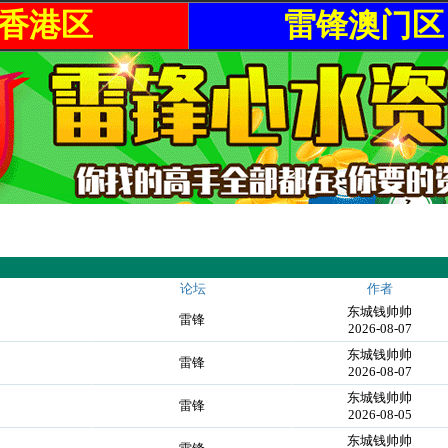
香港区
雷锋澳门区
论坛
作者
东城钱帅帅
雷锋
2026-08-07
东城钱帅帅
雷锋
2026-08-07
东城钱帅帅
雷锋
2026-08-05
东城钱帅帅