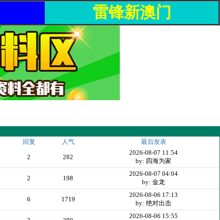
雷锋新澳门
回复
人气
最后发表
2026-08-07 11:54
2
282
by: 四海为家
2026-08-07 04:04
2
198
by: 金龙
2026-08-06 17:13
6
1719
by: 绝对出击
2026-08-06 15:55