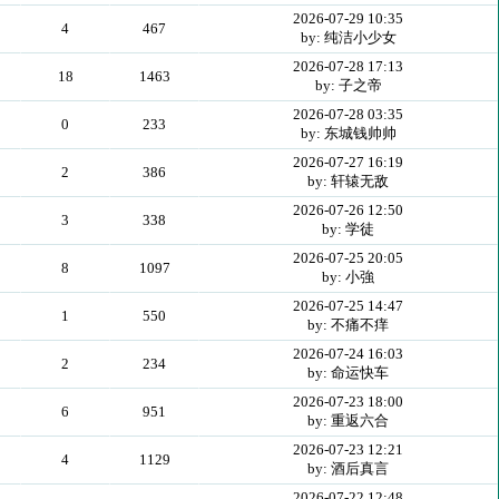
2026-07-29 10:35
4
467
by: 纯洁小少女
2026-07-28 17:13
18
1463
by: 子之帝
2026-07-28 03:35
0
233
by: 东城钱帅帅
2026-07-27 16:19
2
386
by: 轩辕无敌
2026-07-26 12:50
3
338
by: 学徒
2026-07-25 20:05
8
1097
by: 小強
2026-07-25 14:47
1
550
by: 不痛不痒
2026-07-24 16:03
2
234
by: 命运快车
2026-07-23 18:00
6
951
by: 重返六合
2026-07-23 12:21
4
1129
by: 酒后真言
2026-07-22 12:48