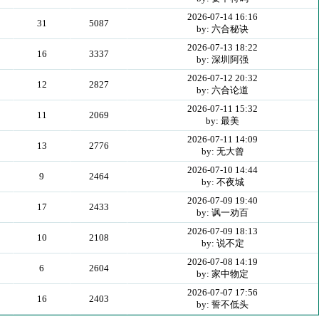
2026-07-14 16:16
31
5087
by: 六合秘诀
2026-07-13 18:22
16
3337
by: 深圳阿强
2026-07-12 20:32
12
2827
by: 六合论道
2026-07-11 15:32
11
2069
by: 最美
2026-07-11 14:09
13
2776
by: 无大曾
2026-07-10 14:44
9
2464
by: 不夜城
2026-07-09 19:40
17
2433
by: 讽一劝百
2026-07-09 18:13
10
2108
by: 说不定
2026-07-08 14:19
6
2604
by: 家中物定
2026-07-07 17:56
16
2403
by: 誓不低头