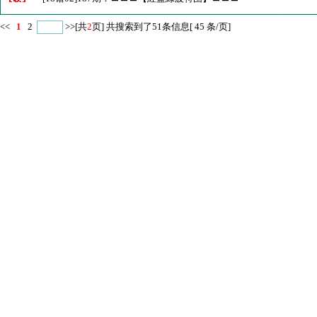
<<
1
2
>>
[共
2
页] 共搜索到了51条信息[ 45 条/页]