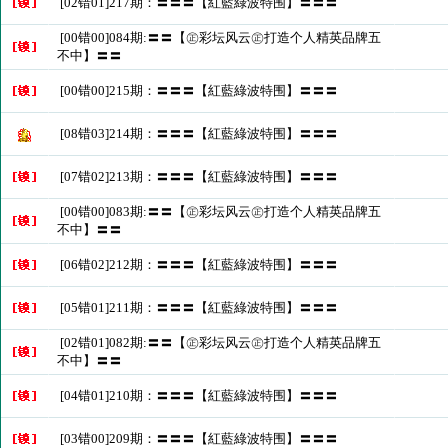
[02错01]217期：〓〓〓【紅藍綠波特围】〓〓〓
[00错00]084期:〓〓【㊣彩坛风云㊣打造个人精英品牌五
不中】〓〓
[00错00]215期：〓〓〓【紅藍綠波特围】〓〓〓
[08错03]214期：〓〓〓【紅藍綠波特围】〓〓〓
[07错02]213期：〓〓〓【紅藍綠波特围】〓〓〓
[00错00]083期:〓〓【㊣彩坛风云㊣打造个人精英品牌五
不中】〓〓
[06错02]212期：〓〓〓【紅藍綠波特围】〓〓〓
[05错01]211期：〓〓〓【紅藍綠波特围】〓〓〓
[02错01]082期:〓〓【㊣彩坛风云㊣打造个人精英品牌五
不中】〓〓
[04错01]210期：〓〓〓【紅藍綠波特围】〓〓〓
[03错00]209期：〓〓〓【紅藍綠波特围】〓〓〓