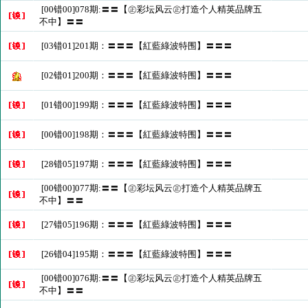
[00错00]078期:〓〓【㊣彩坛风云㊣打造个人精英品牌五
不中】〓〓
[03错01]201期：〓〓〓【紅藍綠波特围】〓〓〓
[02错01]200期：〓〓〓【紅藍綠波特围】〓〓〓
[01错00]199期：〓〓〓【紅藍綠波特围】〓〓〓
[00错00]198期：〓〓〓【紅藍綠波特围】〓〓〓
[28错05]197期：〓〓〓【紅藍綠波特围】〓〓〓
[00错00]077期:〓〓【㊣彩坛风云㊣打造个人精英品牌五
不中】〓〓
[27错05]196期：〓〓〓【紅藍綠波特围】〓〓〓
[26错04]195期：〓〓〓【紅藍綠波特围】〓〓〓
[00错00]076期:〓〓【㊣彩坛风云㊣打造个人精英品牌五
不中】〓〓