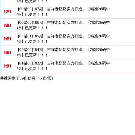
特】已更新！！！
[00错00]187期：吉祥老奶奶实力打造。【精准26码中
特】已更新！！！
[00错00]186期：吉祥老奶奶实力打造。【精准26码中
特】已更新！！！
[03错01]185期：吉祥老奶奶实力打造。【精准26码中
特】已更新！！！
[02错00]184期：吉祥老奶奶实力打造。【精准26码中
特】已更新！！！
[01错00]183期：吉祥老奶奶实力打造。【精准26码中
特】已更新！！！
共搜索到了39条信息[ 45 条/页]