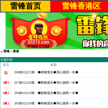
雷锋首页
雷锋香港区
雷锋
» 搜索
主题列表
状态
标题
[98错02]221期：◆騎豬逛街◆用心烧死一肖◆
[97错02]220期：◆騎豬逛街◆用心烧死一肖◆
[96错02]219期：◆騎豬逛街◆用心烧死一肖◆
[95错02]218期：◆騎豬逛街◆用心烧死一肖◆