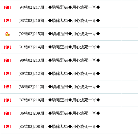
[94错02]217期：◆騎豬逛街◆用心烧死一肖◆
[93错02]216期：◆騎豬逛街◆用心烧死一肖◆
[92错02]215期：◆騎豬逛街◆用心烧死一肖◆
[91错02]214期：◆騎豬逛街◆用心烧死一肖◆
[90错02]213期：◆騎豬逛街◆用心烧死一肖◆
[89错02]212期：◆騎豬逛街◆用心烧死一肖◆
[88错02]211期：◆騎豬逛街◆用心烧死一肖◆
[87错02]210期：◆騎豬逛街◆用心烧死一肖◆
[86错02]209期：◆騎豬逛街◆用心烧死一肖◆
[85错02]208期：◆騎豬逛街◆用心烧死一肖◆