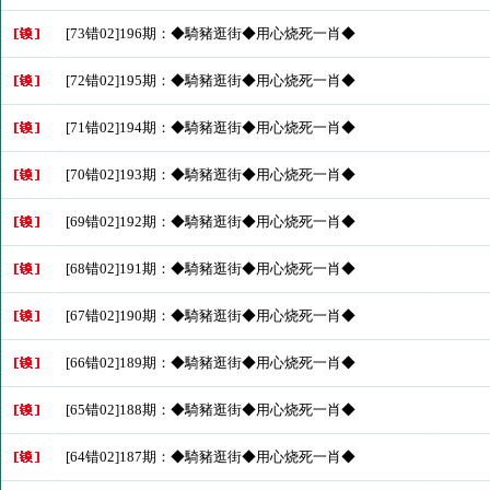
[73错02]196期：◆騎豬逛街◆用心烧死一肖◆
[72错02]195期：◆騎豬逛街◆用心烧死一肖◆
[71错02]194期：◆騎豬逛街◆用心烧死一肖◆
[70错02]193期：◆騎豬逛街◆用心烧死一肖◆
[69错02]192期：◆騎豬逛街◆用心烧死一肖◆
[68错02]191期：◆騎豬逛街◆用心烧死一肖◆
[67错02]190期：◆騎豬逛街◆用心烧死一肖◆
[66错02]189期：◆騎豬逛街◆用心烧死一肖◆
[65错02]188期：◆騎豬逛街◆用心烧死一肖◆
[64错02]187期：◆騎豬逛街◆用心烧死一肖◆