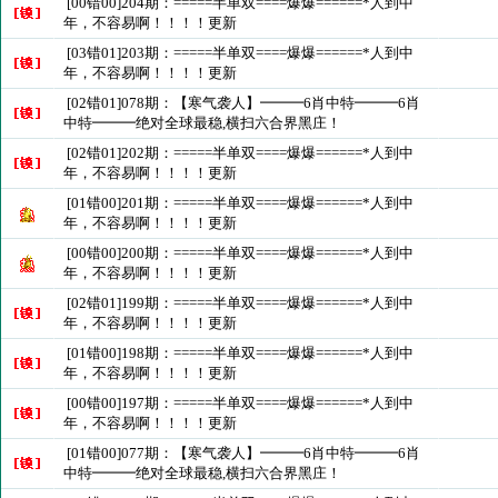
[00错00]204期：=====半单双====爆爆======*人到中
年，不容易啊！！！！更新
[03错01]203期：=====半单双====爆爆======*人到中
年，不容易啊！！！！更新
[02错01]078期：【寒气袭人】━━━6肖中特━━━6肖
中特━━━绝对全球最稳,横扫六合界黑庄！
[02错01]202期：=====半单双====爆爆======*人到中
年，不容易啊！！！！更新
[01错00]201期：=====半单双====爆爆======*人到中
年，不容易啊！！！！更新
[00错00]200期：=====半单双====爆爆======*人到中
年，不容易啊！！！！更新
[02错01]199期：=====半单双====爆爆======*人到中
年，不容易啊！！！！更新
[01错00]198期：=====半单双====爆爆======*人到中
年，不容易啊！！！！更新
[00错00]197期：=====半单双====爆爆======*人到中
年，不容易啊！！！！更新
[01错00]077期：【寒气袭人】━━━6肖中特━━━6肖
中特━━━绝对全球最稳,横扫六合界黑庄！