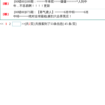
[00错00]189期：=====半单双====爆爆======*人到中
年，不容易啊！！！！更新
[00错00]073期：【寒气袭人】━━━6肖中特━━━6肖
中特━━━绝对全球最稳,横扫六合界黑庄！
<<
1
2
>>
[共
2
页] 共搜索到了53条信息[ 45 条/页]