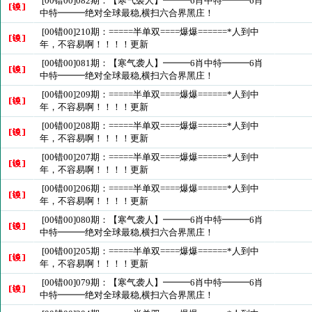
[00错00]082期：【寒气袭人】━━━6肖中特━━━6肖
中特━━━绝对全球最稳,横扫六合界黑庄！
[00错00]210期：=====半单双====爆爆======*人到中
年，不容易啊！！！！更新
[00错00]081期：【寒气袭人】━━━6肖中特━━━6肖
中特━━━绝对全球最稳,横扫六合界黑庄！
[00错00]209期：=====半单双====爆爆======*人到中
年，不容易啊！！！！更新
[00错00]208期：=====半单双====爆爆======*人到中
年，不容易啊！！！！更新
[00错00]207期：=====半单双====爆爆======*人到中
年，不容易啊！！！！更新
[00错00]206期：=====半单双====爆爆======*人到中
年，不容易啊！！！！更新
[00错00]080期：【寒气袭人】━━━6肖中特━━━6肖
中特━━━绝对全球最稳,横扫六合界黑庄！
[00错00]205期：=====半单双====爆爆======*人到中
年，不容易啊！！！！更新
[00错00]079期：【寒气袭人】━━━6肖中特━━━6肖
中特━━━绝对全球最稳,横扫六合界黑庄！