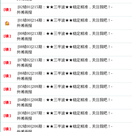
[02错01]215期：★★三半波★★稳定精准，关注我吧！-
外滩画报
[01错00]214期：★★三半波★★稳定精准，关注我吧！-
外滩画报
[00错00]213期：★★三半波★★稳定精准，关注我吧！-
外滩画报
[08错03]212期：★★三半波★★稳定精准，关注我吧！-
外滩画报
[07错02]211期：★★三半波★★稳定精准，关注我吧！-
外滩画报
[06错02]210期：★★三半波★★稳定精准，关注我吧！-
外滩画报
[05错01]209期：★★三半波★★稳定精准，关注我吧！-
外滩画报
[04错01]208期：★★三半波★★稳定精准，关注我吧！-
外滩画报
[03错01]207期：★★三半波★★稳定精准，关注我吧！-
外滩画报
[02错00]206期：★★三半波★★稳定精准，关注我吧！-
外滩画报