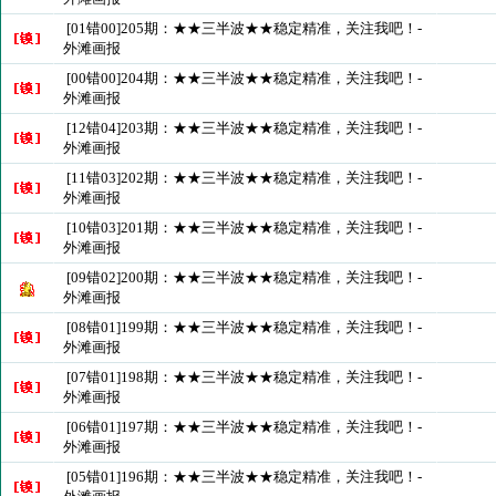
[01错00]205期：★★三半波★★稳定精准，关注我吧！-
外滩画报
[00错00]204期：★★三半波★★稳定精准，关注我吧！-
外滩画报
[12错04]203期：★★三半波★★稳定精准，关注我吧！-
外滩画报
[11错03]202期：★★三半波★★稳定精准，关注我吧！-
外滩画报
[10错03]201期：★★三半波★★稳定精准，关注我吧！-
外滩画报
[09错02]200期：★★三半波★★稳定精准，关注我吧！-
外滩画报
[08错01]199期：★★三半波★★稳定精准，关注我吧！-
外滩画报
[07错01]198期：★★三半波★★稳定精准，关注我吧！-
外滩画报
[06错01]197期：★★三半波★★稳定精准，关注我吧！-
外滩画报
[05错01]196期：★★三半波★★稳定精准，关注我吧！-