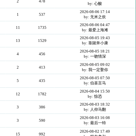
2
478
by: 心酸
2026-08-06 17:14
1
537
by: 无米之炊
2026-08-06 04:47
11
1735
by: 最爱上海滩
2026-08-05 19:43
13
1529
by: 靠賭奔小康
2026-08-05 18:21
4
456
by: 一吻情深
2026-08-05 09:02
2
413
by: 我一定娶你
2026-08-05 07:50
5
435
by: 伯喜言马
2026-08-04 15:50
12
1782
by: 惊恐
2026-08-03 18:32
3
386
by: 人仰马翻
2026-08-03 16:08
3
590
by: 最后一特
2026-08-02 17:49
15
992