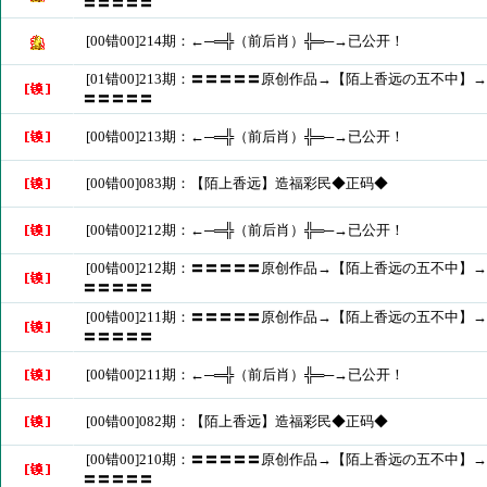
〓〓〓〓〓
[00错00]214期：←─═╬（前后肖）╬═─→已公开！
[01错00]213期：〓〓〓〓〓原创作品→【陌上香远の五不中】
〓〓〓〓〓
[00错00]213期：←─═╬（前后肖）╬═─→已公开！
[00错00]083期：【陌上香远】造福彩民◆正码◆
[00错00]212期：←─═╬（前后肖）╬═─→已公开！
[00错00]212期：〓〓〓〓〓原创作品→【陌上香远の五不中】
〓〓〓〓〓
[00错00]211期：〓〓〓〓〓原创作品→【陌上香远の五不中】
〓〓〓〓〓
[00错00]211期：←─═╬（前后肖）╬═─→已公开！
[00错00]082期：【陌上香远】造福彩民◆正码◆
[00错00]210期：〓〓〓〓〓原创作品→【陌上香远の五不中】
〓〓〓〓〓