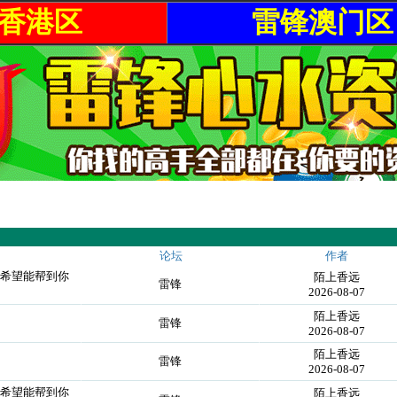
香港区
雷锋澳门区
论坛
作者
→希望能帮到你
陌上香远
雷锋
2026-08-07
陌上香远
雷锋
2026-08-07
陌上香远
雷锋
2026-08-07
→希望能帮到你
陌上香远