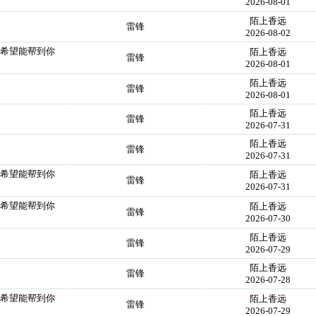
2026-08-01
陌上香远
雷锋
2026-08-02
→希望能帮到你
陌上香远
雷锋
2026-08-01
陌上香远
雷锋
2026-08-01
陌上香远
雷锋
2026-07-31
陌上香远
雷锋
2026-07-31
→希望能帮到你
陌上香远
雷锋
2026-07-31
→希望能帮到你
陌上香远
雷锋
2026-07-30
陌上香远
雷锋
2026-07-29
陌上香远
雷锋
2026-07-28
→希望能帮到你
陌上香远
雷锋
2026-07-29