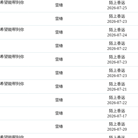
→希望能帮到你
陌上香远
雷锋
2026-07-25
陌上香远
雷锋
2026-07-23
→希望能帮到你
陌上香远
雷锋
2026-07-24
陌上香远
雷锋
2026-07-22
→希望能帮到你
陌上香远
雷锋
2026-07-23
陌上香远
雷锋
2026-07-23
→希望能帮到你
陌上香远
雷锋
2026-07-21
陌上香远
雷锋
2026-07-22
陌上香远
雷锋
2026-07-17
陌上香远
雷锋
2026-07-20
→希望能帮到你
陌上香远