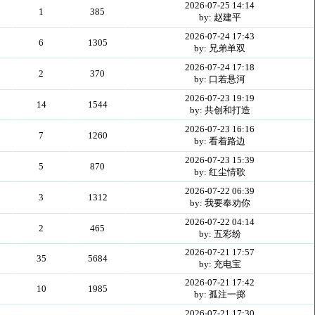
2026-07-25 14:14
1
385
by: 赵建平
2026-07-24 17:43
6
1305
by: 兄弟单双
2026-07-24 17:18
2
370
by: 口若悬河
2026-07-23 19:19
14
1544
by: 共创和打造
2026-07-23 16:16
7
1260
by: 看着路边
2026-07-23 15:39
5
870
by: 红尘情歌
2026-07-22 06:39
3
1312
by: 我要奉劝你
2026-07-22 04:14
2
465
by: 五彩纷
2026-07-21 17:57
35
5684
by: 充电宝
2026-07-21 17:42
10
1985
by: 孤注一掷
2026-07-21 17:30