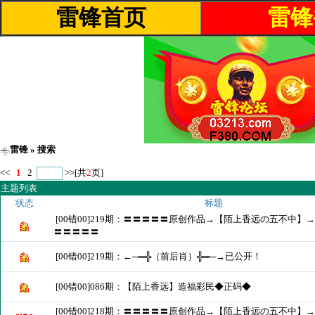
雷锋首页
雷锋
雷锋
» 搜索
<<
1
2
>>
[共
2
页]
主题列表
状态
标题
[00错00]219期：〓〓〓〓〓原创作品→【陌上香远の五不中】
〓〓〓〓〓
[00错00]219期：←─═╬（前后肖）╬═─→已公开！
[00错00]086期：【陌上香远】造福彩民◆正码◆
[00错00]218期：〓〓〓〓〓原创作品→【陌上香远の五不中】