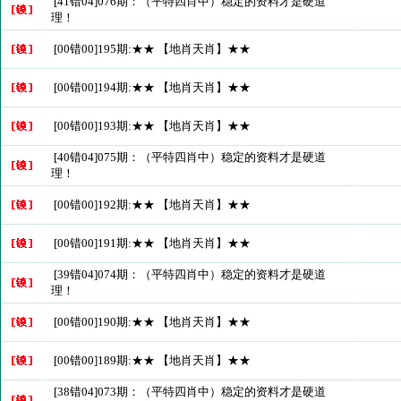
[41错04]076期：（平特四肖中）稳定的资料才是硬道
理！
[00错00]195期:★★ 【地肖天肖】★★
[00错00]194期:★★ 【地肖天肖】★★
[00错00]193期:★★ 【地肖天肖】★★
[40错04]075期：（平特四肖中）稳定的资料才是硬道
理！
[00错00]192期:★★ 【地肖天肖】★★
[00错00]191期:★★ 【地肖天肖】★★
[39错04]074期：（平特四肖中）稳定的资料才是硬道
理！
[00错00]190期:★★ 【地肖天肖】★★
[00错00]189期:★★ 【地肖天肖】★★
[38错04]073期：（平特四肖中）稳定的资料才是硬道