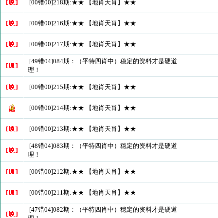
[00错00]218期:★★ 【地肖天肖】★★
[00错00]216期:★★ 【地肖天肖】★★
[00错00]217期:★★ 【地肖天肖】★★
[49错04]084期：（平特四肖中）稳定的资料才是硬道
理！
[00错00]215期:★★ 【地肖天肖】★★
[00错00]214期:★★ 【地肖天肖】★★
[00错00]213期:★★ 【地肖天肖】★★
[48错04]083期：（平特四肖中）稳定的资料才是硬道
理！
[00错00]212期:★★ 【地肖天肖】★★
[00错00]211期:★★ 【地肖天肖】★★
[47错04]082期：（平特四肖中）稳定的资料才是硬道