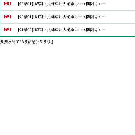
[03错01]185期：足球重注大绝杀◇┅＜阴阳肖＞┅
[02错01]184期：足球重注大绝杀◇┅＜阴阳肖＞┅
[01错00]183期：足球重注大绝杀◇┅＜阴阳肖＞┅
共搜索到了38条信息[ 45 条/页]