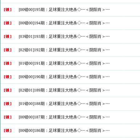
[00错00]195期：足球重注大绝杀◇┅＜阴阳肖＞┅
[00错00]194期：足球重注大绝杀◇┅＜阴阳肖＞┅
[03错01]193期：足球重注大绝杀◇┅＜阴阳肖＞┅
[02错01]192期：足球重注大绝杀◇┅＜阴阳肖＞┅
[01错00]191期：足球重注大绝杀◇┅＜阴阳肖＞┅
[00错00]190期：足球重注大绝杀◇┅＜阴阳肖＞┅
[02错01]189期：足球重注大绝杀◇┅＜阴阳肖＞┅
[01错00]188期：足球重注大绝杀◇┅＜阴阳肖＞┅
[00错00]187期：足球重注大绝杀◇┅＜阴阳肖＞┅
[00错00]186期：足球重注大绝杀◇┅＜阴阳肖＞┅