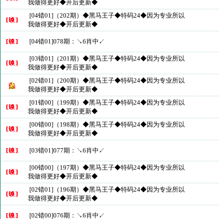
我做得更好◆开后更新◆
[04错01]（202期）◆黑马王子◆特码24◆因为专业所以
我做得更好◆开后更新◆
[04错01]078期：↘6肖中↙
[03错01]（201期）◆黑马王子◆特码24◆因为专业所以
我做得更好◆开后更新◆
[02错01]（200期）◆黑马王子◆特码24◆因为专业所以
我做得更好◆开后更新◆
[01错00]（199期）◆黑马王子◆特码24◆因为专业所以
我做得更好◆开后更新◆
[00错00]（198期）◆黑马王子◆特码24◆因为专业所以
我做得更好◆开后更新◆
[03错01]077期：↘6肖中↙
[00错00]（197期）◆黑马王子◆特码24◆因为专业所以
我做得更好◆开后更新◆
[02错01]（196期）◆黑马王子◆特码24◆因为专业所以
我做得更好◆开后更新◆
[02错00]076期：↘6肖中↙