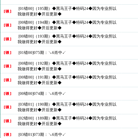
[01错00]（195期）◆黑马王子◆特码24◆因为专业所以
我做得更好◆开后更新◆
[00错00]（194期）◆黑马王子◆特码24◆因为专业所以
我做得更好◆开后更新◆
[00错00]（193期）◆黑马王子◆特码24◆因为专业所以
我做得更好◆开后更新◆
[01错00]075期：↘6肖中↙
[00错00]（192期）◆黑马王子◆特码24◆因为专业所以
我做得更好◆开后更新◆
[00错00]（191期）◆黑马王子◆特码24◆因为专业所以
我做得更好◆开后更新◆
[00错00]074期：↘6肖中↙
[03错01]（190期）◆黑马王子◆特码24◆因为专业所以
我做得更好◆开后更新◆
[02错00]（189期）◆黑马王子◆特码24◆因为专业所以
我做得更好◆开后更新◆
[03错01]073期：↘6肖中↙