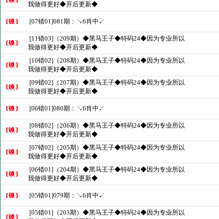
我做得更好◆开后更新◆
[07错01]081期：↘6肖中↙
[11错03]（209期）◆黑马王子◆特码24◆因为专业所以
我做得更好◆开后更新◆
[10错02]（208期）◆黑马王子◆特码24◆因为专业所以
我做得更好◆开后更新◆
[09错02]（207期）◆黑马王子◆特码24◆因为专业所以
我做得更好◆开后更新◆
[06错01]080期：↘6肖中↙
[08错02]（206期）◆黑马王子◆特码24◆因为专业所以
我做得更好◆开后更新◆
[07错02]（205期）◆黑马王子◆特码24◆因为专业所以
我做得更好◆开后更新◆
[06错01]（204期）◆黑马王子◆特码24◆因为专业所以
我做得更好◆开后更新◆
[05错01]079期：↘6肖中↙
[05错01]（203期）◆黑马王子◆特码24◆因为专业所以