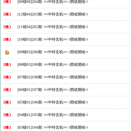
[00错00]204期: ¤¤中特玄机¤¤ ≯買啥開啥≮
[12错04]203期: ¤¤中特玄机¤¤ ≯買啥開啥≮
[11错04]202期: ¤¤中特玄机¤¤ ≯買啥開啥≮
[10错03]201期: ¤¤中特玄机¤¤ ≯買啥開啥≮
[09错03]200期: ¤¤中特玄机¤¤ ≯買啥開啥≮
[08错03]199期: ¤¤中特玄机¤¤ ≯買啥開啥≮
[07错02]198期: ¤¤中特玄机¤¤ ≯買啥開啥≮
[06错01]197期: ¤¤中特玄机¤¤ ≯買啥開啥≮
[05错01]196期: ¤¤中特玄机¤¤ ≯買啥開啥≮
[04错01]195期: ¤¤中特玄机¤¤ ≯買啥開啥≮
[03错01]194期: ¤¤中特玄机¤¤ ≯買啥開啥≮