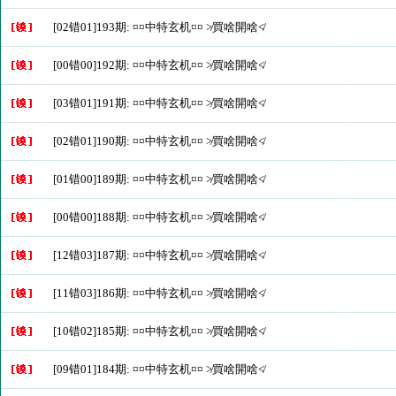
[02错01]193期: ¤¤中特玄机¤¤ ≯買啥開啥≮
[00错00]192期: ¤¤中特玄机¤¤ ≯買啥開啥≮
[03错01]191期: ¤¤中特玄机¤¤ ≯買啥開啥≮
[02错01]190期: ¤¤中特玄机¤¤ ≯買啥開啥≮
[01错00]189期: ¤¤中特玄机¤¤ ≯買啥開啥≮
[00错00]188期: ¤¤中特玄机¤¤ ≯買啥開啥≮
[12错03]187期: ¤¤中特玄机¤¤ ≯買啥開啥≮
[11错03]186期: ¤¤中特玄机¤¤ ≯買啥開啥≮
[10错02]185期: ¤¤中特玄机¤¤ ≯買啥開啥≮
[09错01]184期: ¤¤中特玄机¤¤ ≯買啥開啥≮