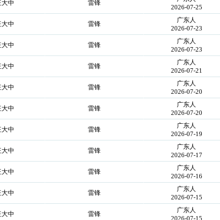
狂大中
雷锋
2026-07-25
广东人
狂大中
雷锋
2026-07-23
广东人
狂大中
雷锋
2026-07-23
广东人
狂大中
雷锋
2026-07-21
广东人
狂大中
雷锋
2026-07-20
广东人
狂大中
雷锋
2026-07-20
广东人
狂大中
雷锋
2026-07-19
广东人
狂大中
雷锋
2026-07-17
广东人
狂大中
雷锋
2026-07-16
广东人
狂大中
雷锋
2026-07-15
广东人
狂大中
雷锋
2026-07-15