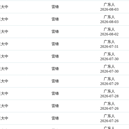
广东人
狂大中
雷锋
2026-08-03
广东人
狂大中
雷锋
2026-08-03
广东人
狂大中
雷锋
2026-08-02
广东人
狂大中
雷锋
2026-07-31
广东人
狂大中
雷锋
2026-07-30
广东人
狂大中
雷锋
2026-07-30
广东人
狂大中
雷锋
2026-07-29
广东人
狂大中
雷锋
2026-07-28
广东人
狂大中
雷锋
2026-07-26
广东人
狂大中
雷锋
2026-07-26
广东人