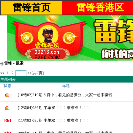
雷锋首页
雷锋香港区
雷锋
» 搜索
<<
1
2
>>
[共
2
页]
主题列表
状态
标题
[10错02]219期:6 肖中，看见的是缘分，大家一起来赚钱
[12错04]086期:半单双！！！准准准！！！
[11错03]085期:半单双！！！准准准！！！