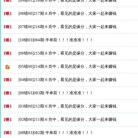
[09错01]218期:6 肖中，看见的是缘分，大家一起来赚钱
[08错00]217期:6 肖中，看见的是缘分，大家一起来赚钱
[07错00]216期:6 肖中，看见的是缘分，大家一起来赚钱
[10错03]084期:半单双！！！准准准！！！
[06错00]215期:6 肖中，看见的是缘分，大家一起来赚钱
[05错00]214期:6 肖中，看见的是缘分，大家一起来赚钱
[04错00]213期:6 肖中，看见的是缘分，大家一起来赚钱
[09错03]083期:半单双！！！准准准！！！
[03错00]212期:6 肖中，看见的是缘分，大家一起来赚钱
[02错00]211期:6 肖中，看见的是缘分，大家一起来赚钱
[08错03]082期:半单双！！！准准准！！！