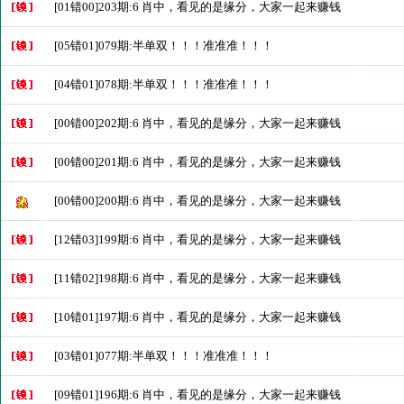
[01错00]203期:6 肖中，看见的是缘分，大家一起来赚钱
[05错01]079期:半单双！！！准准准！！！
[04错01]078期:半单双！！！准准准！！！
[00错00]202期:6 肖中，看见的是缘分，大家一起来赚钱
[00错00]201期:6 肖中，看见的是缘分，大家一起来赚钱
[00错00]200期:6 肖中，看见的是缘分，大家一起来赚钱
[12错03]199期:6 肖中，看见的是缘分，大家一起来赚钱
[11错02]198期:6 肖中，看见的是缘分，大家一起来赚钱
[10错01]197期:6 肖中，看见的是缘分，大家一起来赚钱
[03错01]077期:半单双！！！准准准！！！
[09错01]196期:6 肖中，看见的是缘分，大家一起来赚钱