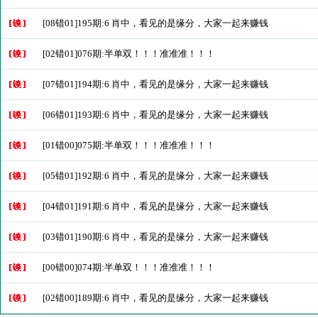
[08错01]195期:6 肖中，看见的是缘分，大家一起来赚钱
[02错01]076期:半单双！！！准准准！！！
[07错01]194期:6 肖中，看见的是缘分，大家一起来赚钱
[06错01]193期:6 肖中，看见的是缘分，大家一起来赚钱
[01错00]075期:半单双！！！准准准！！！
[05错01]192期:6 肖中，看见的是缘分，大家一起来赚钱
[04错01]191期:6 肖中，看见的是缘分，大家一起来赚钱
[03错01]190期:6 肖中，看见的是缘分，大家一起来赚钱
[00错00]074期:半单双！！！准准准！！！
[02错00]189期:6 肖中，看见的是缘分，大家一起来赚钱